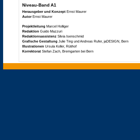
Niveau-Band A1
Herausgeber und Konzept
Ernst Maurer
Autor
Ernst Maurer
Projektleitung
Marcel Holliger
Redaktion
Guido Mazzuri
Redaktionsassistenz
Silvia Isenschmid
Grafische Gestaltung
Julie Ting und Andreas Rufer, jaDESIGN, Bern
Illustrationen
Ursula Koller, Rütihof
Korrektorat
Stefan Zach, Bremgarten bei Bern
1. Auflage 2011
© Klett und Balmer AG, Zug 2011
Alle Rechte vorbehalten
Nachdruck, Vervielfältigung jeder Art oder Verbreitung – auch
auszugsweise – nur mit schriftlicher Genehmigung des Verlags.