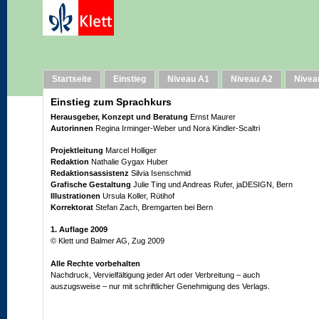
Impressum
Startseite
Einstieg
Niveau A1
Niveau A2
Nivea
Einstieg zum Sprachkurs
Herausgeber, Konzept und Beratung
Ernst Maurer
Autorinnen
Regina Irminger-Weber und Nora Kindler-Scaltri
Projektleitung
Marcel Holliger
Redaktion
Nathalie Gygax Huber
Redaktionsassistenz
Silvia Isenschmid
Grafische Gestaltung
Julie Ting und Andreas Rufer, jaDESIGN, Bern
Illustrationen
Ursula Koller, Rütihof
Korrektorat
Stefan Zach, Bremgarten bei Bern
1. Auflage 2009
© Klett und Balmer AG, Zug 2009
Alle Rechte vorbehalten
Nachdruck, Vervielfältigung jeder Art oder Verbreitung – auch
auszugsweise – nur mit schriftlicher Genehmigung des Verlags.