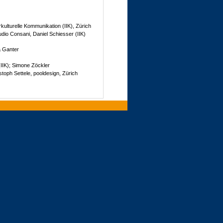
erkulturelle Kommunikation (IIK), Zürich
dio Consani, Daniel Schiesser (IIK)
a Ganter
IIK); Simone Zöckler
toph Settele, pooldesign, Zürich
ngenthal
Anwendung beenden
erbreitung – auch
migung des Verlags.