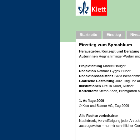
Impressum
Startseite
Einstieg
Nive
Einstieg zum Sprachkurs
Herausgeber, Konzept und Beratung
Autorinnen
Regina Irminger-Weber und 
Projektleitung
Marcel Holliger
Redaktion
Nathalie Gygax Huber
Redaktionsassistenz
Silvia Isenschmi
Grafische Gestaltung
Julie Ting und 
Illustrationen
Ursula Koller, Rütihof
Korrektorat
Stefan Zach, Bremgarten b
1. Auflage 2009
© Klett und Balmer AG, Zug 2009
Alle Rechte vorbehalten
Nachdruck, Vervielfältigung jeder Art od
auszugsweise – nur mit schriftlicher G