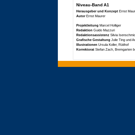
Niveau-Band A1
Herausgeber und Konzept
Ernst Maur
Autor
Ernst Maurer
Projektleitung
Marcel Holliger
Redaktion
Guido Mazzuri
Redaktionsassistenz
Silvia Isenschmi
Grafische Gestaltung
Julie Ting und 
Illustrationen
Ursula Koller, Rütihof
Korrektorat
Stefan Zach, Bremgarten b
1. Auflage 2011
© Klett und Balmer AG, Zug 2011
Alle Rechte vorbehalten
Nachdruck, Vervielfältigung jeder Art od
auszugsweise – nur mit schriftlicher G