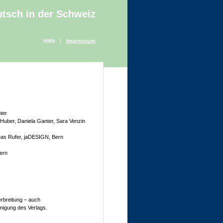
tsch in der Schweiz
Hilfe
Impressum
ter
Huber, Daniela Ganter, Sara Venzin
eas Rufer, jaDESIGN, Bern
ern
erbreitung – auch
migung des Verlags.