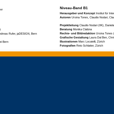
Niveau-Band B1
er
Herausgeber und Konzept
Institut für Int
Autoren
Ursina Tones, Claudio Nodari, Clau
Projektleitung
Claudio Nodari (IIK), Daniel
Beratung
Monika Clalüna
d
Rechte- und Bildredaktion
Ursina Tones (
Andreas Rufer, jaDESIGN, Bern
Grafische Gestaltung
Laura Dal Ben, Chris
Illustrationen
Marc Locatelli, Zürich
ei Bern
Fotografien
Reto Schlatter, Zürich
Korrektorat
Stefan Zach, z.a.ch GmbH, La
1. Auflage 2015
© Klett und Balmer AG, Baar 2'015
er Verbreitung – auch
enehmigung des Verlags.
Alle Rechte vorbehalten
Nachdruck, Vervielfältigung jeder Art oder V
auszugsweise – nur mit schriftlicher Geneh