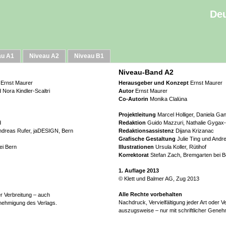
Deu
au A1
Niveau A2
Niveau B1
Niveau-Band A2
Ernst Maurer
Herausgeber und Konzept
Ernst Maurer
Nora Kindler-Scaltri
Autor
Ernst Maurer
Co-Autorin
Monika Clalüna
Projektleitung
Marcel Holliger, Daniela Gan
d
Redaktion
Guido Mazzuri, Nathalie Gygax-
Andreas Rufer, jaDESIGN, Bern
Redaktionsassistenz
Dijana Krizanac
Grafische Gestaltung
Julie Ting und Andr
ei Bern
Illustrationen
Ursula Koller, Rütihof
Korrektorat
Stefan Zach, Bremgarten bei B
1. Auflage 2013
© Klett und Balmer AG, Zug 2013
Alle Rechte vorbehalten
er Verbreitung – auch
Nachdruck, Vervielfältigung jeder Art oder V
enehmigung des Verlags.
auszugsweise – nur mit schriftlicher Geneh