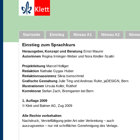
Impressum
Startseite
Einstieg
Niveau A1
Niveau A2
Nivea
Einstieg zum Sprachkurs
Herausgeber, Konzept und Beratung
Ernst Maurer
Autorinnen
Regina Irminger-Weber und Nora Kindler-Scaltri
Projektleitung
Marcel Holliger
Redaktion
Nathalie Gygax Huber
Redaktionsassistenz
Silvia Isenschmid
Grafische Gestaltung
Julie Ting und Andreas Rufer, jaDESIGN, Bern
Illustrationen
Ursula Koller, Rütihof
Korrektorat
Stefan Zach, Bremgarten bei Bern
1. Auflage 2009
© Klett und Balmer AG, Zug 2009
Alle Rechte vorbehalten
Nachdruck, Vervielfältigung jeder Art oder Verbreitung – auch
auszugsweise – nur mit schriftlicher Genehmigung des Verlags.