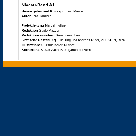
Niveau-Band A1
Herausgeber und Konzept
Ernst Maurer
Autor
Ernst Maurer
Projektleitung
Marcel Holliger
Redaktion
Guido Mazzuri
Redaktionsassistenz
Silvia Isenschmid
Grafische Gestaltung
Julie Ting und Andreas Rufer, jaDESIGN, Bern
Illustrationen
Ursula Koller, Rütihof
Korrektorat
Stefan Zach, Bremgarten bei Bern
1. Auflage 2011
© Klett und Balmer AG, Zug 2011
Alle Rechte vorbehalten
Nachdruck, Vervielfältigung jeder Art oder Verbreitung – auch
auszugsweise – nur mit schriftlicher Genehmigung des Verlags.