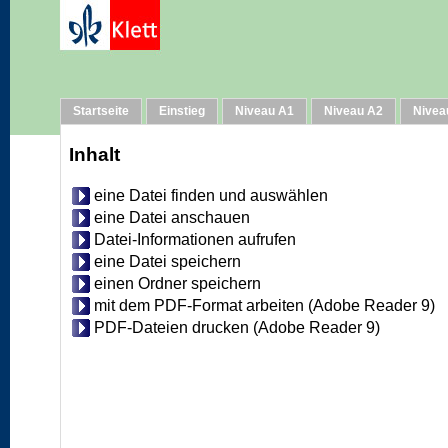
Hilfe
Startseite
Einstieg
Niveau A1
Niveau A2
Nivea