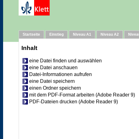
Hilfe
Startseite
Einstieg
Niveau A1
Niveau A2
Nivea