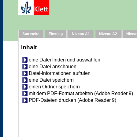
Hilfe
Startseite
Einstieg
Niveau A1
Niveau A2
Nivea