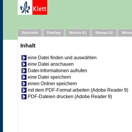
Hilfe
Startseite
Einstieg
Niveau A1
Niveau A2
Nivea