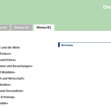
Deu
au A1
Niveau A2
Niveau B1
Vorschau
z und die Welt»
Trinken»
 und Klima»
tion und Beziehungen»
 Mobilität»
ft und Wirtschaft»
 Medien»
 und Gesundheit»
d Erholung»
litik»