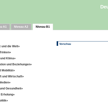
Deu
au A1
Niveau A2
Niveau B1
Vorschau
z und die Welt»
Trinken»
 und Klima»
tion und Beziehungen»
 Mobilität»
ft und Wirtschaft»
 Medien»
 und Gesundheit»
d Erholung»
litik»