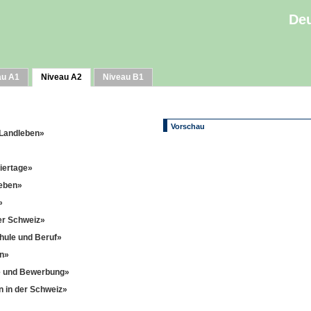
Deu
au A1
Niveau A2
Niveau B1
Vorschau
- Landleben»
eiertage»
leben»
»
der Schweiz»
hule und Beruf»
en»
he und Bewerbung»
n in der Schweiz»