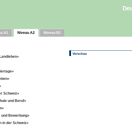
Deu
au A1
Niveau A2
Niveau B1
Vorschau
- Landleben»
eiertage»
leben»
»
der Schweiz»
hule und Beruf»
en»
he und Bewerbung»
n in der Schweiz»