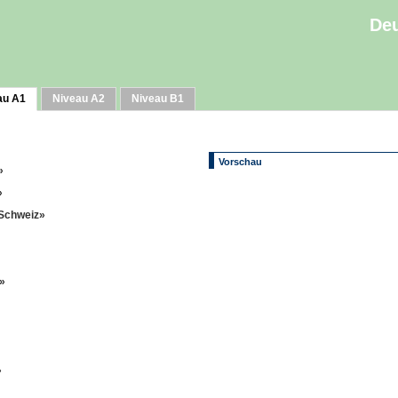
Deu
au A1
Niveau A2
Niveau B1
Vorschau
»
»
 Schweiz»
»
»