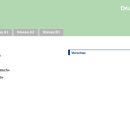
Deu
au A1
Niveau A2
Niveau B1
Vorschau
»
utsch»
it»