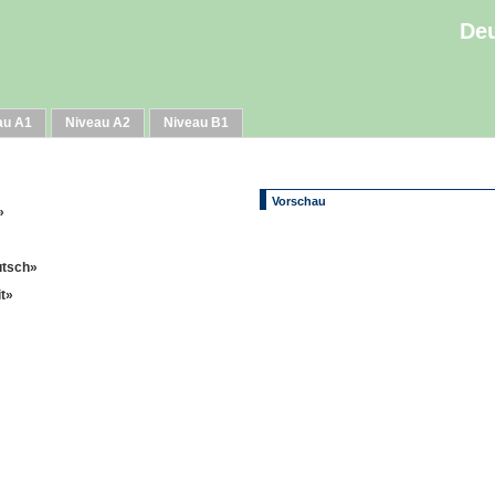
Deu
au A1
Niveau A2
Niveau B1
Vorschau
»
utsch»
it»